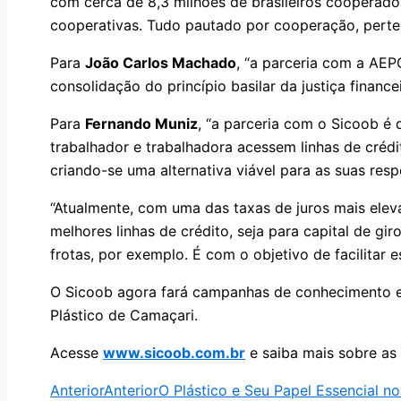
com cerca de 8,3 milhões de brasileiros cooperado
cooperativas. Tudo pautado por cooperação, pertenc
Para
João Carlos Machado
, “a parceria com a AEP
consolidação do princípio basilar da justiça finance
Para
Fernando Muniz
, “a parceria com o Sicoob é 
trabalhador e trabalhadora acessem linhas de crédit
criando-se uma alternativa viável para as suas resp
“Atualmente, com uma das taxas de juros mais elev
melhores linhas de crédito, seja para capital de g
frotas, por exemplo. É com o objetivo de facilitar 
O Sicoob agora fará campanhas de conhecimento e 
Plástico de Camaçari.
Acesse
www.sicoob.com.br
e saiba mais sobre as 
Anterior
Anterior
O Plástico e Seu Papel Essencial no