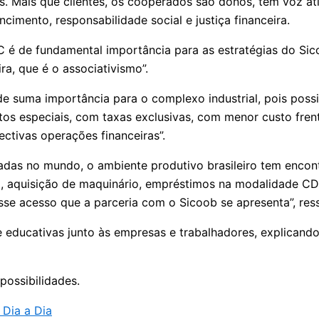
s. Mais que clientes, os cooperados são donos, têm voz at
imento, responsabilidade social e justiça financeira.
C é de fundamental importância para as estratégias do Sic
ira, que é o associativismo”.
de suma importância para o complexo industrial, pois possi
os especiais, com taxas exclusivas, com menor custo frente
ectivas operações financeiras”.
adas no mundo, o ambiente produtivo brasileiro tem encon
iro, aquisição de maquinário, empréstimos na modalidade C
esse acesso que a parceria com o Sicoob se apresenta”, res
educativas junto às empresas e trabalhadores, explicando
possibilidades.
 Dia a Dia