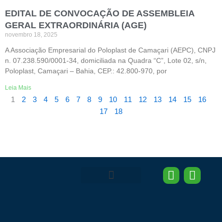
EDITAL DE CONVOCAÇÃO DE ASSEMBLEIA
GERAL EXTRAORDINÁRIA (AGE)
novembro 18, 2025
A Associação Empresarial do Poloplast de Camaçari (AEPC), CNPJ
n. 07.238.590/0001-34, domiciliada na Quadra “C”, Lote 02, s/n,
Poloplast, Camaçari – Bahia, CEP.: 42.800-970, por
Leia Mais
1
2
3
4
5
6
7
8
9
10
11
12
13
14
15
16
17
18
I
L
n
i
Área do Associado
AEPC News
s
n
t
k
a
e