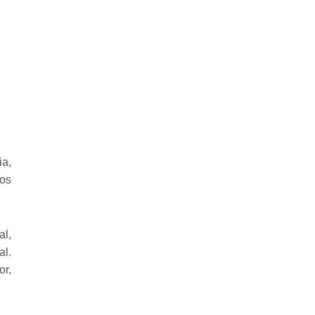
a,
cos
al,
al.
or,