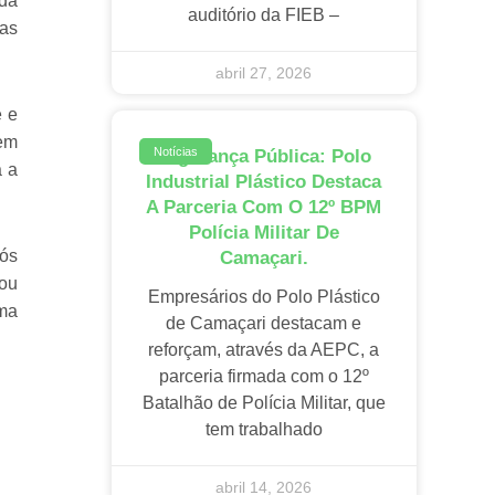
 da
auditório da FIEB –
uas
abril 27, 2026
e e
 em
Notícias
Segurança Pública: Polo
a a
Industrial Plástico Destaca
A Parceria Com O 12º BPM
Polícia Militar De
ós
Camaçari.
mou
Empresários do Polo Plástico
ma
de Camaçari destacam e
reforçam, através da AEPC, a
parceria firmada com o 12º
Batalhão de Polícia Militar, que
tem trabalhado
abril 14, 2026