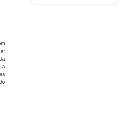
com
ar
nda
a a
as
ndo