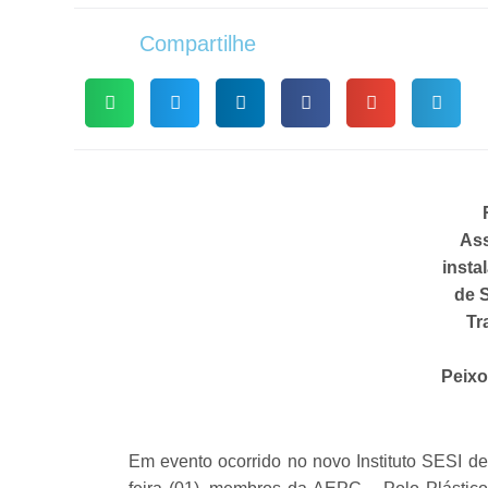
Compartilhe
Ass
insta
de 
Tr
Peixo
Em evento ocorrido no novo Instituto SESI d