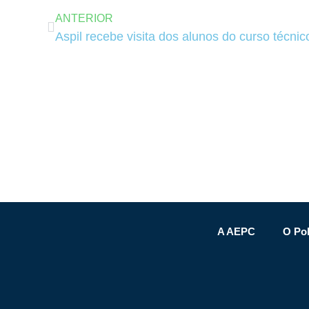
ANTERIOR
A AEPC
O Pol