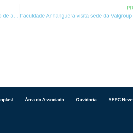
P
Aspil recebe visita dos alunos do curso técnico de administração do Grau Técnico.
oplast
Área do Associado
Ouvidoria
AEPC New