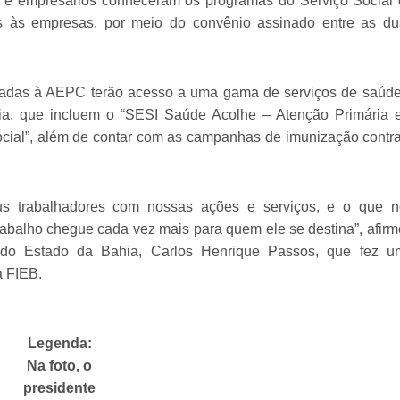
o e empresários conheceram os programas do Serviço Social
dos às empresas, por meio do convênio assinado entre as d
iadas à AEPC terão acesso a uma gama de serviços de saúd
ahia, que incluem o “SESI Saúde Acolhe – Atenção Primária
cial”, além de contar com as campanhas de imunização contr
eus trabalhadores com nossas ações e serviços, e o que n
abalho chegue cada vez mais para quem ele se destina”, afir
s do Estado da Bahia, Carlos Henrique Passos, que fez u
a FIEB.
Legenda:
Na foto, o
presidente