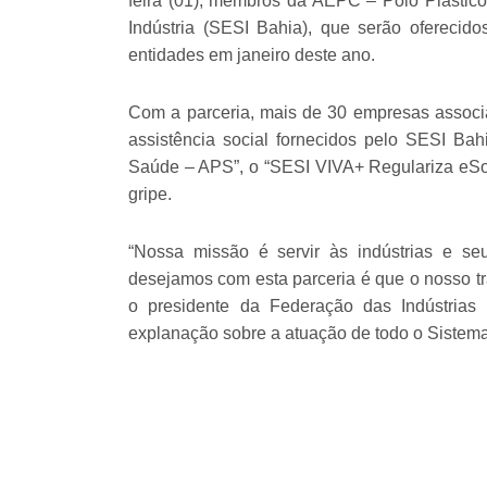
feira (01), membros da AEPC – Polo Plástic
Indústria (SESI Bahia), que serão ofereci
entidades em janeiro deste ano.
Com a parceria, mais de 30 empresas assoc
assistência social fornecidos pelo SESI B
Saúde – APS”, o “SESI VIVA+ Regulariza eSo
gripe.
“Nossa missão é servir às indústrias e s
desejamos com esta parceria é que o nosso tr
o presidente da Federação das Indústria
explanação sobre a atuação de todo o Sistem