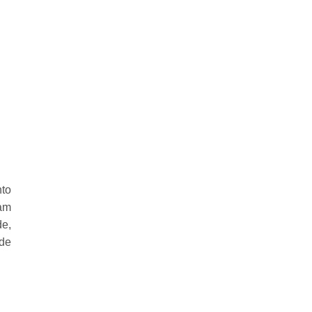
to
ram
de,
ode