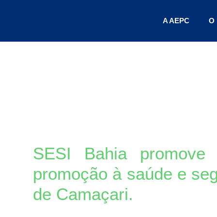
Ir
para
A AEPC
O 
o
conteúdo
SESI Bahia promove e
promoção à saúde e seg
de Camaçari.