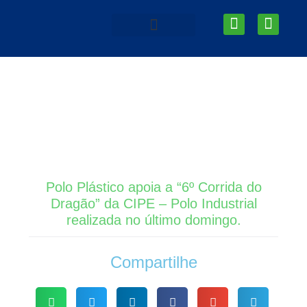
Ir
I
L
para
n
i
o
s
n
Área do Associado
AEPC News
conteúdo
t
k
a
e
g
d
r
i
a
n
m
Polo Plástico apoia a “6º Corrida do
Dragão” da CIPE – Polo Industrial
realizada no último domingo.
Compartilhe