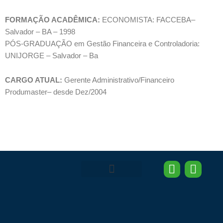
FORMAÇÃO ACADÊMICA:
ECONOMISTA: FACCEBA–
Salvador – BA – 1998
PÓS-GRADUAÇÃO em Gestão Financeira e Controladoria:
UNIJORGE – Salvador – Ba
CARGO ATUAL:
Gerente Administrativo/Financeiro
Produmaster– desde Dez/2004
I
L
n
i
Área do Associado
AEPC News
s
n
t
k
a
e