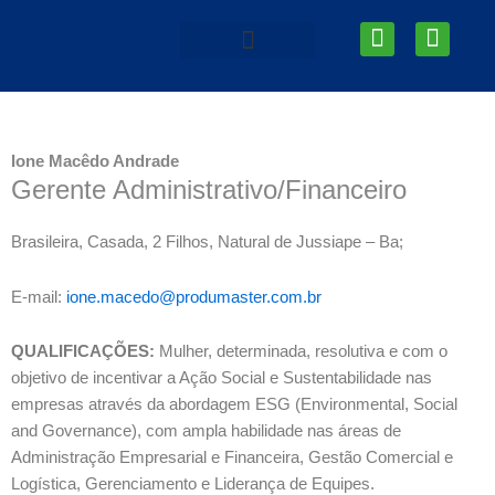
Ir
I
L
para
n
i
o
s
n
Área do Associado
AEPC News
conteúdo
t
k
a
e
g
d
Ione Macêdo Andrade
r
i
Gerente Administrativo/Financeiro
a
n
m
Brasileira, Casada, 2 Filhos,
Natural de Jussiape – Ba
;
E-mail:
ione.macedo@produmaster.com.br
QUALIFICAÇÕES:
Mulher, determinada, resolutiva e com o
objetivo de incentivar a Ação Social e Sustentabilidade nas
empresas através da abordagem ESG (Environmental, Social
and Governance), com ampla habilidade nas áreas de
Administração Empresarial e Financeira, Gestão Comercial e
Logística, Gerenciamento e Liderança de Equipes.