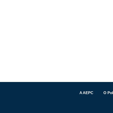
A AEPC
O Pol