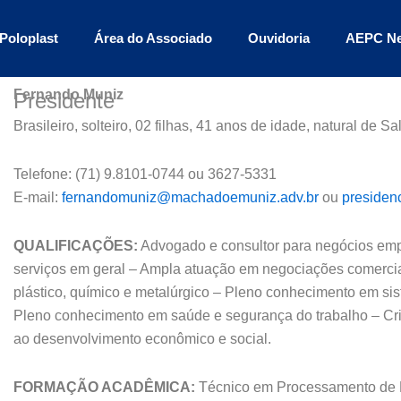
Poloplast
Área do Associado
Ouvidoria
AEPC N
Fernando Muniz
Presidente
Brasileiro, solteiro, 02 filhas, 41 anos de idade, natural de Sa
Telefone: (71) 9.8101-0744 ou 3627-5331
E-mail:
fernandomuniz@machadoemuniz.adv.br
ou
presiden
QUALIFICAÇÕES:
Advogado e consultor para negócios empre
serviços em geral – Ampla atuação em negociações comerciai
plástico, químico e metalúrgico – Pleno conhecimento em sis
Pleno conhecimento em saúde e segurança do trabalho – Cri
ao desenvolvimento econômico e social.
FORMAÇÃO ACADÊMICA:
Técnico em Processamento de D