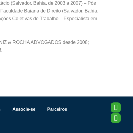
tácio (Salvador, Bahia, de 2003 a 2007) – Pós
 Faculdade Baiana de Direito (Salvador, Bahia,
ações Coletivas de Trabalho – Especialista em
 MUNIZ & ROCHA ADVOGADOS desde 2008;
8.
I
L
s
Associe-se
Parceiros
n
i
s
n
t
k