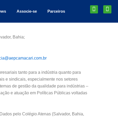
I
L
ews
Associe-se
Parceiros
n
i
s
n
t
k
a
e
g
d
lvador, Bahia;
r
i
a
n
m
cia@aepcamacari.com.br
sariais tanto para a indústria quanto para
s e sindicais, especialmente nos setores
temas de gestão da qualidade para indústrias –
ação e atuação em Políticas Públicas voltadas
ados pelo Colégio Atenas (Salvador, Bahia,