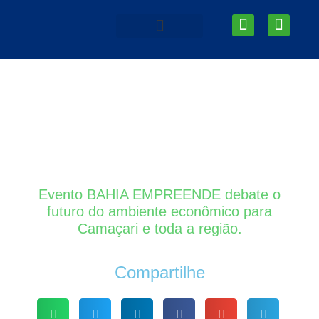
Ir
I
L
para
n
i
o
s
n
Área do Associado
AEPC News
conteúdo
t
k
a
e
g
d
r
i
a
n
m
Evento BAHIA EMPREENDE debate o
futuro do ambiente econômico para
Camaçari e toda a região.
Compartilhe