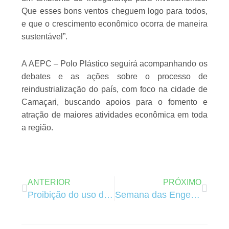
Que esses bons ventos cheguem logo para todos,
e que o crescimento econômico ocorra de maneira
sustentável”.
A AEPC – Polo Plástico seguirá acompanhando os
debates e as ações sobre o processo de
reindustrialização do país, com foco na cidade de
Camaçari, buscando apoios para o fomento e
atração de maiores atividades econômica em toda
a região.
Anterior
Próxi
ANTERIOR
PRÓXIMO
Proibição do uso de sacolas plásticas ameaça 93 fábricas na Bahia
Semana das Engenharias na UNIFACS 🔧