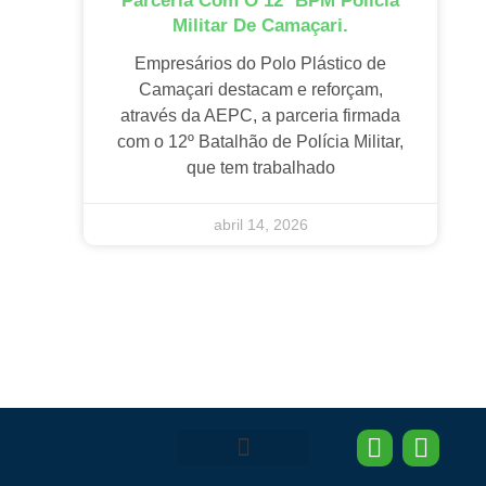
Parceria Com O 12º BPM Polícia
Militar De Camaçari.
Empresários do Polo Plástico de
Camaçari destacam e reforçam,
através da AEPC, a parceria firmada
com o 12º Batalhão de Polícia Militar,
que tem trabalhado
abril 14, 2026
I
L
n
i
Área do Associado
AEPC News