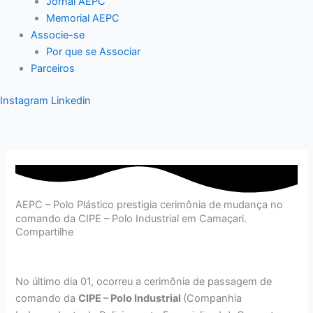
Jornal AEPC
Memorial AEPC
Associe-se
Por que se Associar
Parceiros
Instagram
Linkedin
AEPC – Polo Plástico prestigia cerimônia de mudança no
comando da CIPE – Polo Industrial em Camaçari.
Compartilhe
No último dia 01, ocorreu a cerimônia de passagem de
comando da
CIPE – Polo Industrial
(Companhia