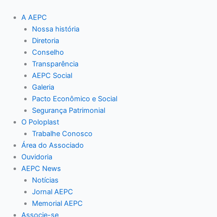
Ir
para
A AEPC
o
Nossa história
conteúdo
Diretoria
Conselho
Transparência
AEPC Social
Galeria
Pacto Econômico e Social
Segurança Patrimonial
O Poloplast
Trabalhe Conosco
Área do Associado
Ouvidoria
AEPC News
Notícias
Jornal AEPC
Memorial AEPC
Associe-se